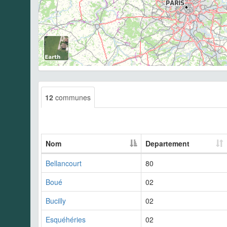
12
communes
Nom
Departement
Bellancourt
80
Boué
02
Bucilly
02
Esquéhéries
02