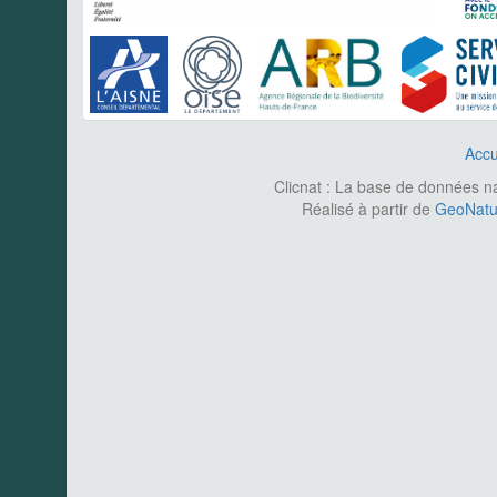
Accu
Clicnat : La base de données nat
Réalisé à partir de
GeoNatur