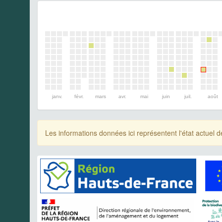
janv.
févr.
mars
avr.
mai
juin
juil.
août
Les informations données ici représentent l'état actue