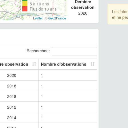
Dernière
5 à 10 ans
observation
Plus de 10 ans
Les info
2026
et ne pe
Leaflet
| ©
Geo2France
Rechercher :
re observation
Nombre d'observations
2020
1
2018
1
2018
1
2012
1
2014
1