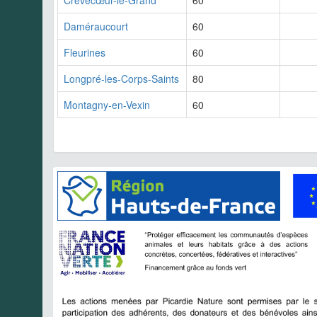
Crèvecœur-le-Grand
60
Daméraucourt
60
Fleurines
60
Longpré-les-Corps-Saints
80
Montagny-en-Vexin
60