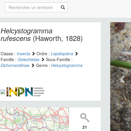
Helcystogramma
(Haworth, 1828)
rufescens
Classe :
Insecta
Ordre :
Lepidoptera
Famille :
Gelechiidae
Sous-Famille :
Dichomeridinae
Genre :
Helcystogramma
21