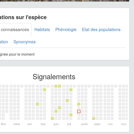
tions sur l'espèce
s connaissances
Habitats
Phénologie
Etat des populations
ation
Synonymes
gnée pour le moment
Signalements
févr.
mars
avr.
mai
juin
juil.
août
sept.
oct.
nov.