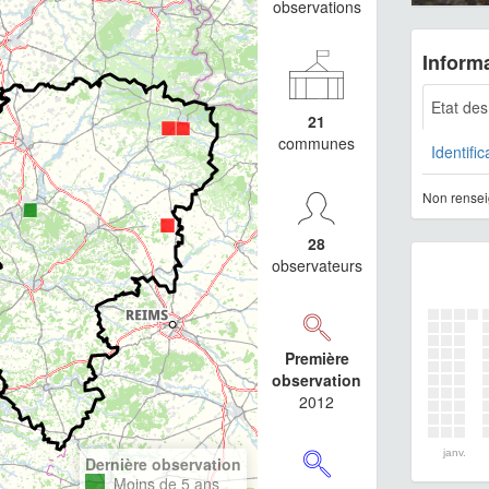
observations
Informa
Etat de
21
communes
Identific
Non rensei
28
observateurs
Première
observation
2012
janv.
Dernière observation
Moins de 5 ans