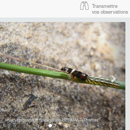
Transmettre
vos observations
Helcystogramma rufescens © HERMANT Thomas