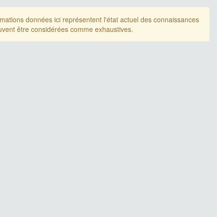
rmations données ici représentent l'état actuel des connaissances
uvent être considérées comme exhaustives.