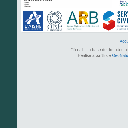
Accu
Clicnat : La base de données nat
Réalisé à partir de
GeoNatur