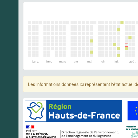
janv.
févr.
mars
avr.
mai
juin
juil.
août
Les informations données ici représentent l'état actue