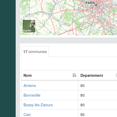
17
communes
Nom
Departement
Amiens
80
Bonneville
80
Bussy-lès-Daours
80
Caix
80