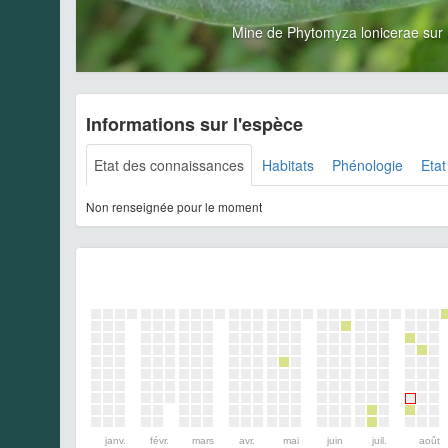
Mine de Phytomyza lonicerae sur
Informations sur l'espèce
Etat des connaissances
Habitats
Phénologie
Etat
Non renseignée pour le moment
janv.
févr.
mars
avr.
mai
juin
juil.
août