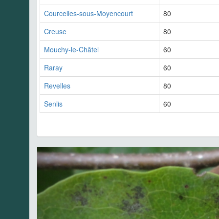
Courcelles-sous-Moyencourt
80
Creuse
80
Mouchy-le-Châtel
60
Raray
60
Revelles
80
Senlis
60