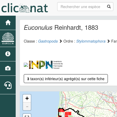
Reinhardt, 1883
Euconulus
Classe :
Gastropoda
Ordre :
Stylommatophora
Fam
3
taxon(s) inférieur(s) agrégé(s) sur cette fiche
+
-