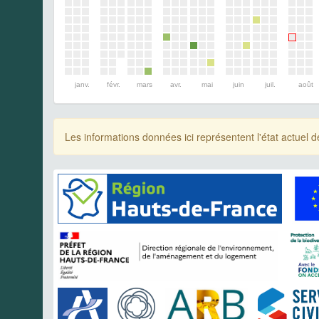
janv.
févr.
mars
avr.
mai
juin
juil.
août
Les informations données ici représentent l'état actue