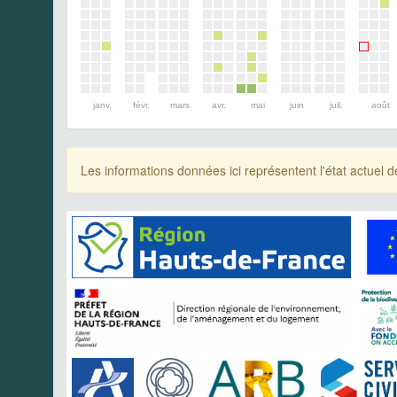
janv.
févr.
mars
avr.
mai
juin
juil.
août
Les informations données ici représentent l'état actue