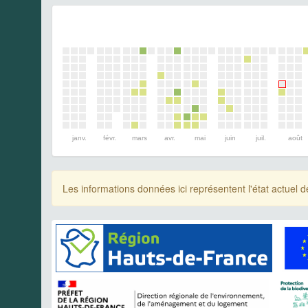
janv.
févr.
mars
avr.
mai
juin
juil.
août
Les informations données ici représentent l'état actue