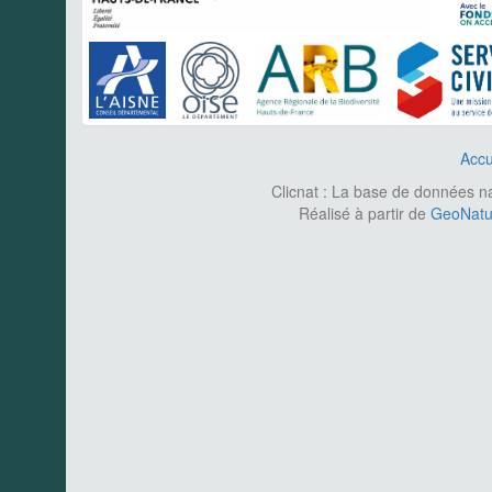
Accu
Clicnat : La base de données nat
Réalisé à partir de
GeoNatur