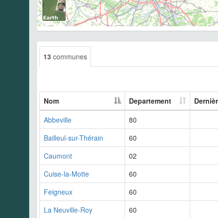
13
communes
Nom
Departement
Derniè
Abbeville
80
Bailleul-sur-Thérain
60
Caumont
02
Cuise-la-Motte
60
Feigneux
60
La Neuville-Roy
60