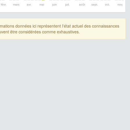
févr.
mars
avr.
mai
juin
juil.
août
sept.
oct.
nov.
rmations données ici représentent l'état actuel des connaissances
uvent être considérées comme exhaustives.