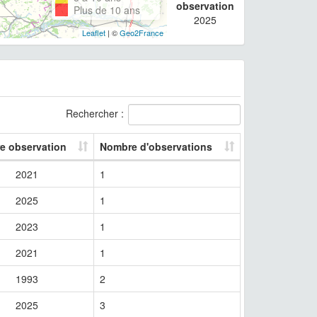
observation
Plus de 10 ans
2025
Leaflet
| ©
Geo2France
Rechercher :
re observation
Nombre d'observations
2021
1
2025
1
2023
1
2021
1
1993
2
2025
3