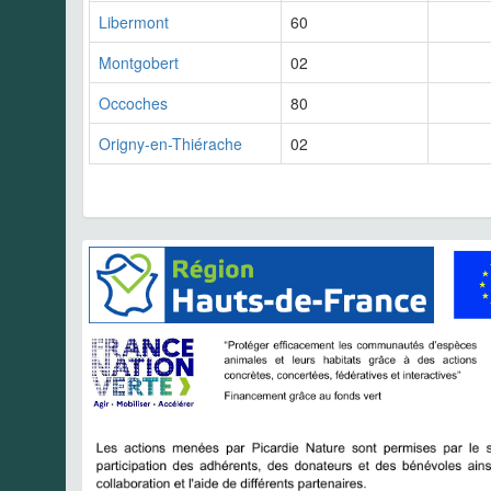
Libermont
60
Montgobert
02
Occoches
80
Origny-en-Thiérache
02