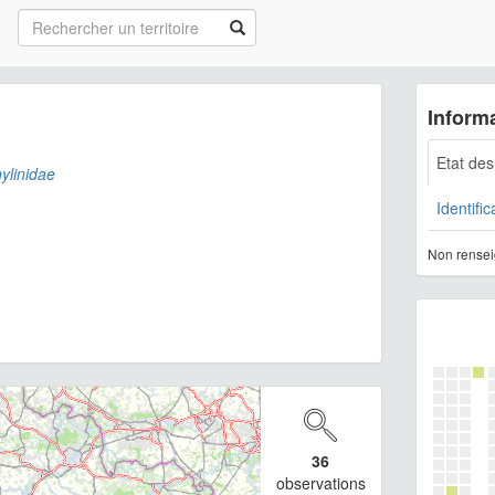
Informa
Etat de
ylinidae
Identific
Non rensei
36
observations