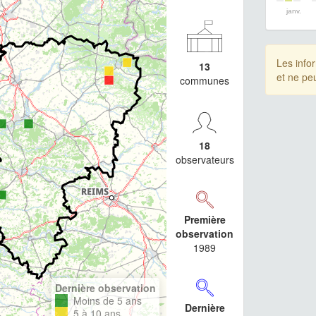
janv.
Les info
13
et ne pe
communes
18
observateurs
Première
observation
1989
Dernière observation
Moins de 5 ans
Dernière
5 à 10 ans