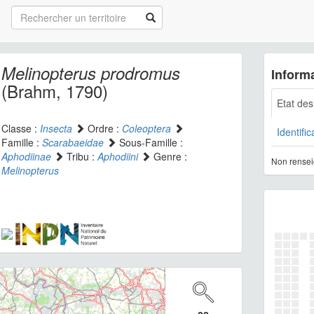
Melinopterus prodromus
Informa
(Brahm, 1790)
Etat de
Classe :
Insecta
Ordre :
Coleoptera
Identific
Famille :
Scarabaeidae
Sous-Famille :
Aphodiinae
Tribu :
Aphodiini
Genre :
Non rensei
Melinopterus