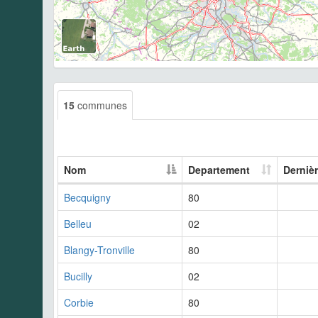
15
communes
Nom
Departement
Derniè
Becquigny
80
Belleu
02
Blangy-Tronville
80
Bucilly
02
Corbie
80