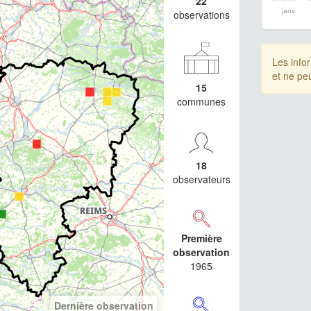
22
janv.
observations
Les info
et ne pe
15
communes
18
observateurs
Première
observation
1965
Dernière observation