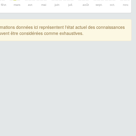
févr.
mars
avr.
mai
juin
juil.
août
sept.
oct.
nov.
rmations données ici représentent l'état actuel des connaissances
uvent être considérées comme exhaustives.