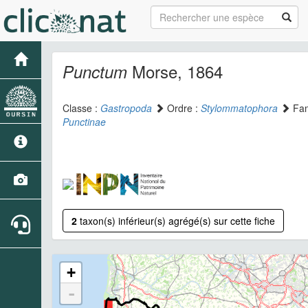
Morse, 1864
Punctum
Classe :
Gastropoda
Ordre :
Stylommatophora
Fam
Punctinae
2
taxon(s) inférieur(s) agrégé(s) sur cette fiche
+
-