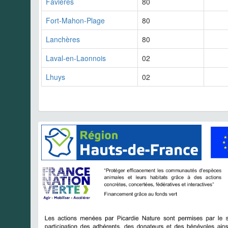
Favières
80
Fort-Mahon-Plage
80
Lanchères
80
Laval-en-Laonnois
02
Lhuys
02