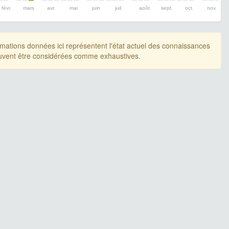
févr.
mars
avr.
mai
juin
juil.
août
sept.
oct.
nov.
rmations données ici représentent l'état actuel des connaissances
uvent être considérées comme exhaustives.