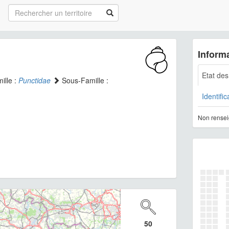
Informa
Etat de
ille :
Punctidae
Sous-Famille :
Identific
Non rensei
50