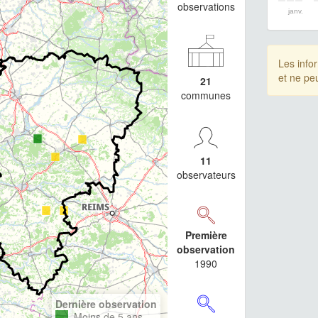
observations
janv.
Les info
et ne pe
21
communes
11
observateurs
Première
observation
1990
Dernière observation
Moins de 5 ans