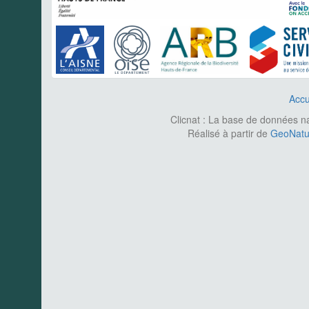
Accu
Clicnat : La base de données nat
Réalisé à partir de
GeoNatur