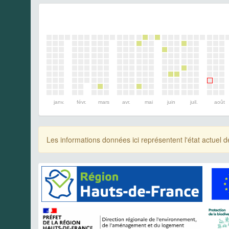
janv.
févr.
mars
avr.
mai
juin
juil.
août
Les informations données ici représentent l'état actue