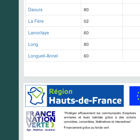
Daours
80
La Fère
02
Lamorlaye
60
Long
80
Longueil-Annel
60