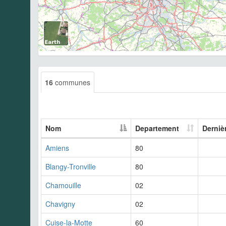
16
communes
Nom
Departement
Derniè
Amiens
80
Blangy-Tronville
80
Chamouille
02
Chavigny
02
Cuise-la-Motte
60