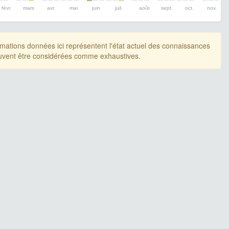
févr.
mars
avr.
mai
juin
juil.
août
sept.
oct.
nov.
rmations données ici représentent l'état actuel des connaissances
uvent être considérées comme exhaustives.