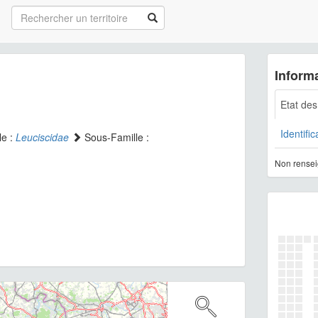
Informa
Etat de
Identific
le :
Leuciscidae
Sous-Famille :
Non rensei