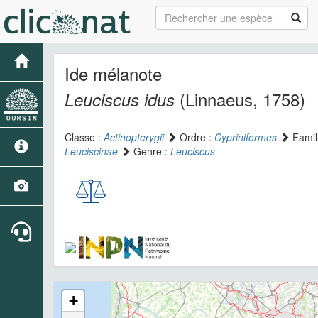
Ide mélanote
(Linnaeus, 1758)
Leuciscus idus
Classe :
Actinopterygii
Ordre :
Cypriniformes
Famil
Leuciscinae
Genre :
Leuciscus
+