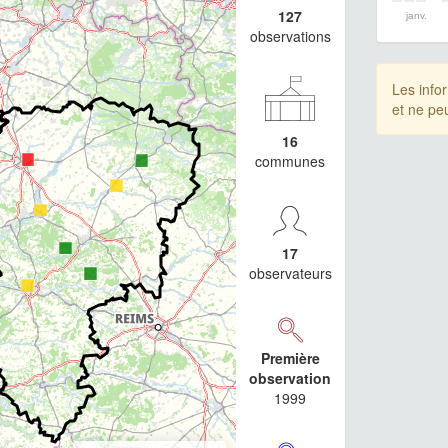
127
janv.
observations
Les info
et ne pe
16
communes
17
observateurs
Première
observation
1999