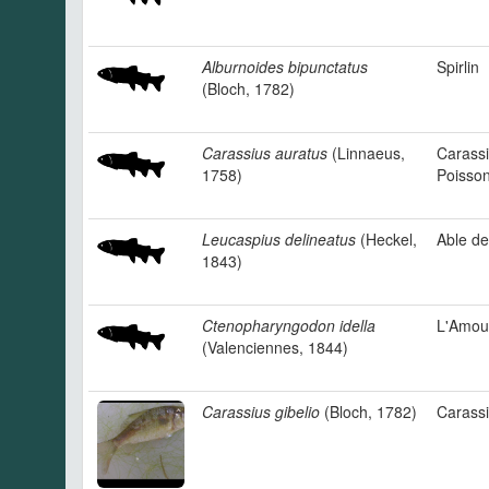
Alburnoides bipunctatus
Spirlin
(Bloch, 1782)
Carassius auratus
(Linnaeus,
Carassi
1758)
Poisso
Leucaspius delineatus
(Heckel,
Able de
1843)
Ctenopharyngodon idella
L'Amou
(Valenciennes, 1844)
Carassius gibelio
(Bloch, 1782)
Carassi