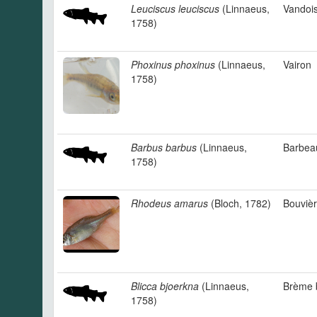
Leuciscus leuciscus
(Linnaeus,
Vandoi
1758)
Phoxinus phoxinus
(Linnaeus,
Vairon
1758)
Barbus barbus
(Linnaeus,
Barbeau
1758)
Rhodeus amarus
(Bloch, 1782)
Bouviè
Blicca bjoerkna
(Linnaeus,
Brème 
1758)