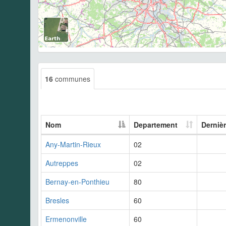
16
communes
Nom
Departement
Derniè
Any-Martin-Rieux
02
Autreppes
02
Bernay-en-Ponthieu
80
Bresles
60
Ermenonville
60