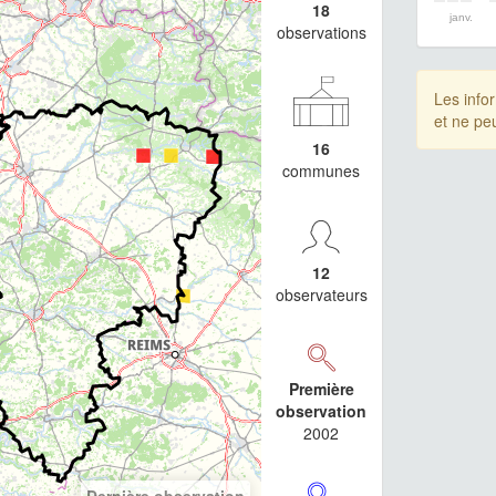
18
janv.
observations
Les info
et ne pe
16
communes
12
observateurs
Première
observation
2002
Dernière observation