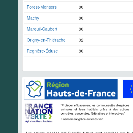
Forest-Montiers
80
Machy
80
Mareuil-Caubert
80
Origny-en-Thiérache
02
Regnière-Écluse
80