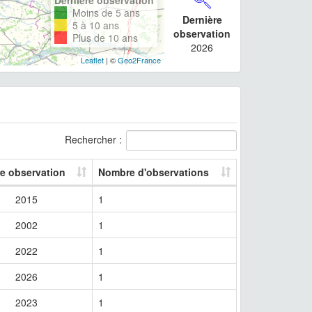
Moins de 5 ans
Dernière
5 à 10 ans
observation
Plus de 10 ans
2026
Leaflet
| ©
Geo2France
Rechercher :
re observation
Nombre d'observations
2015
1
2002
1
2022
1
2026
1
2023
1