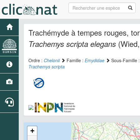
Trachémyde à tempes rouges, tort
(Wied,
Trachemys scripta elegans
Ordre :
Chelonii
Famille :
Emydidae
Sous-Famille 
Trachemys scripta
+