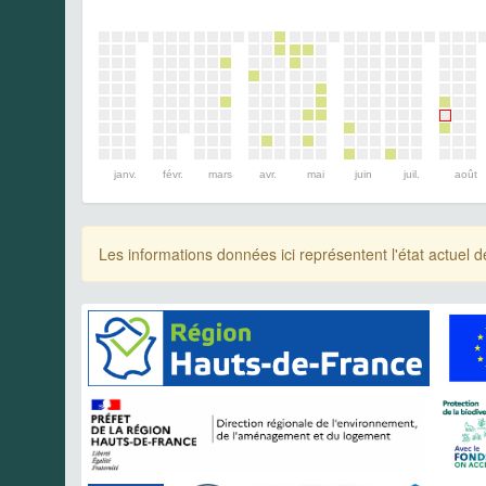
janv.
févr.
mars
avr.
mai
juin
juil.
août
Les informations données ici représentent l'état actue