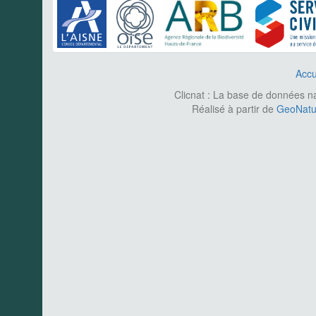
Accu
Clicnat : La base de données nat
Réalisé à partir de
GeoNatur