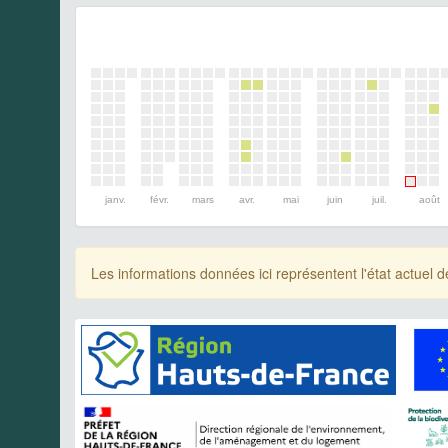
janv.
févr.
mars
avr.
mai
juin
juil.
août
Les informations données ici représentent l'état actue