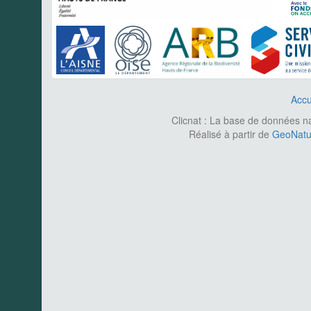
Accu
Clicnat : La base de données nat
Réalisé à partir de
GeoNatur