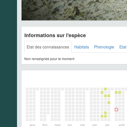
Cosmia 
Informations sur l'espèce
Etat des connaissances
Habitats
Phénologie
Etat
Non renseignée pour le moment
janv.
févr.
mars
avr.
mai
juin
juil.
août