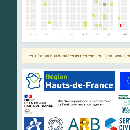
janv.
févr.
mars
avr.
mai
juin
juil.
août
Les informations données ici représentent l'état actue