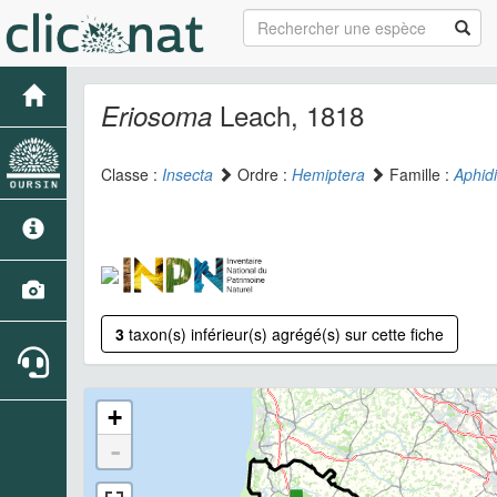
Leach, 1818
Eriosoma
Classe :
Insecta
Ordre :
Hemiptera
Famille :
Aphid
3
taxon(s) inférieur(s) agrégé(s) sur cette fiche
+
-