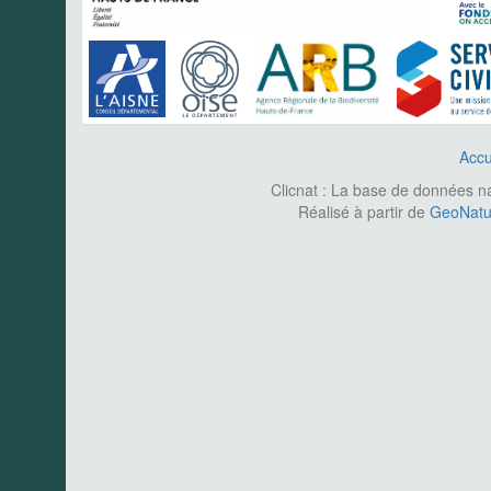
Accu
Clicnat : La base de données nat
Réalisé à partir de
GeoNatur