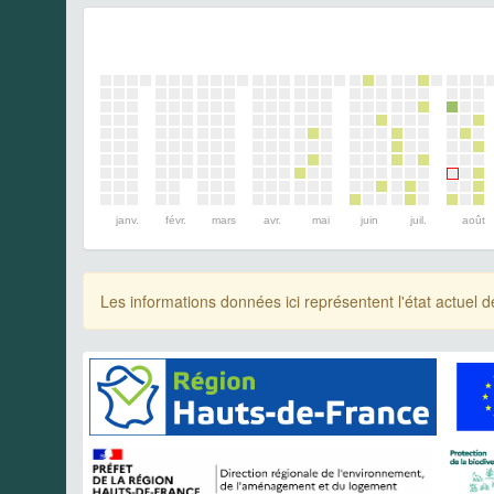
janv.
févr.
mars
avr.
mai
juin
juil.
août
Les informations données ici représentent l'état actue