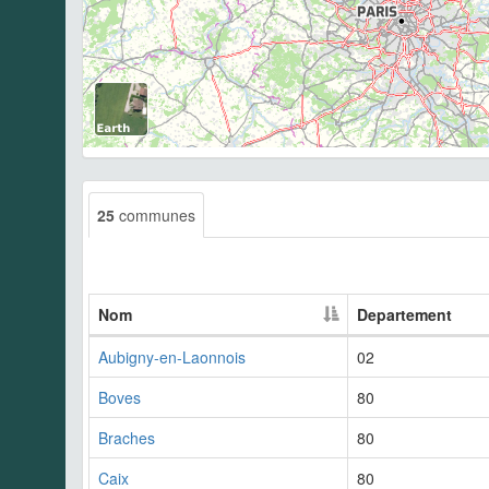
25
communes
Nom
Departement
Aubigny-en-Laonnois
02
Boves
80
Braches
80
Caix
80