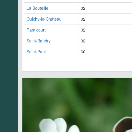
La Bouteille
02
Oulchy-le-Château
02
Ramicourt
02
Saint-Bandry
02
Saint-Paul
60