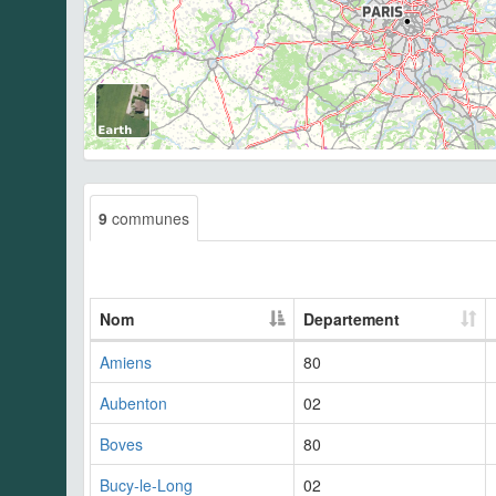
9
communes
Nom
Departement
Amiens
80
Aubenton
02
Boves
80
Bucy-le-Long
02