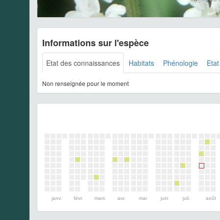
Informations sur l'espèce
Etat des connaissances
Habitats
Phénologie
Etat
Non renseignée pour le moment
janv.
févr.
mars
avr.
mai
juin
juil.
août