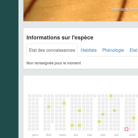
Tegenaria dom
Informations sur l'espèce
Etat des connaissances
Habitats
Phénologie
Etat
Non renseignée pour le moment
janv.
févr.
mars
avr.
mai
juin
juil.
août