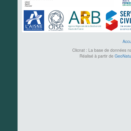
Accu
Clicnat : La base de données nat
Réalisé à partir de
GeoNatur