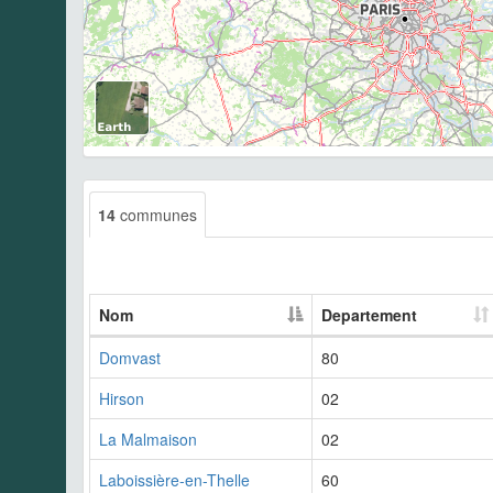
14
communes
Nom
Departement
Domvast
80
Hirson
02
La Malmaison
02
Laboissière-en-Thelle
60