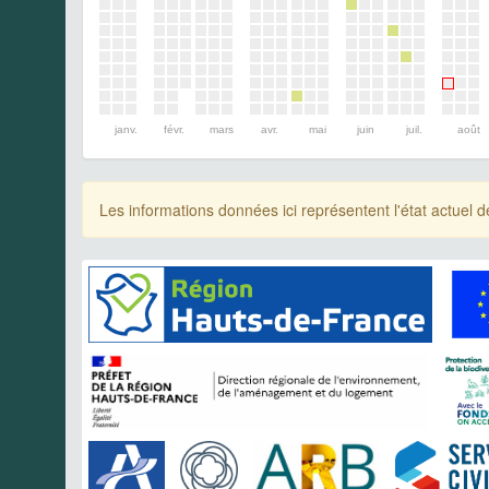
janv.
févr.
mars
avr.
mai
juin
juil.
août
Les informations données ici représentent l'état actue