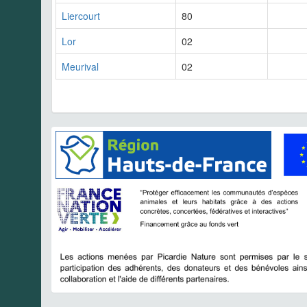
Liercourt
80
Lor
02
Meurival
02