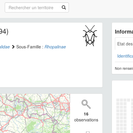
94)
Informa
Etat de
lidae
Sous-Famille :
Rhopalinae
Identific
Non rensei
16
observations