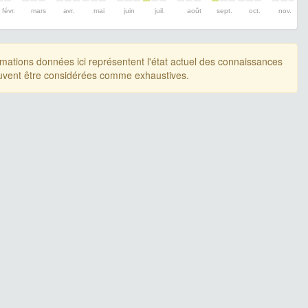
févr.
mars
avr.
mai
juin
juil.
août
sept.
oct.
nov.
rmations données ici représentent l'état actuel des connaissances
uvent être considérées comme exhaustives.