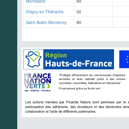
Montataire
60
Origny-en-Thiérache
02
Saint-Aubin-Montenoy
80