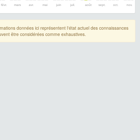
févr.
mars
avr.
mai
juin
juil.
août
sept.
oct.
nov.
rmations données ici représentent l'état actuel des connaissances
uvent être considérées comme exhaustives.