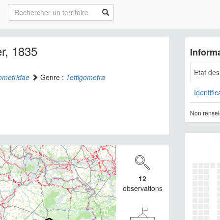
r, 1835
Informa
Etat de
gometridae
Genre :
Tettigometra
Identific
Non rensei
12
observations