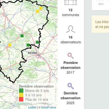
janv.
12
communes
Les info
et ne pe
16
observateurs
Première
observation
2017
Dernière observation
Moins de 5 ans
Dernière
5 à 10 ans
observation
Plus de 10 ans
2025
Leaflet
| ©
Geo2France