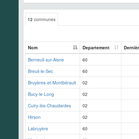
12
communes
Nom
Departement
Derniè
Berneuil-sur-Aisne
60
Breuil-le-Sec
60
Bruyères-et-Montbérault
02
Bucy-le-Long
02
Cuiry-lès-Chaudardes
02
Hirson
02
Labruyère
60