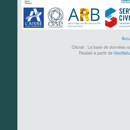
Accu
Clicnat : La base de données nat
Réalisé à partir de
GeoNatur