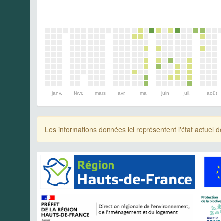
janv.
févr.
mars
avr.
mai
juin
juil.
août
Les informations données ici représentent l'état actue