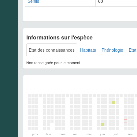
Senlis
60
Informations sur l'espèce
Etat des connaissances
Habitats
Phénologie
Etat
Non renseignée pour le moment
janv.
févr.
mars
avr.
mai
juin
juil.
août