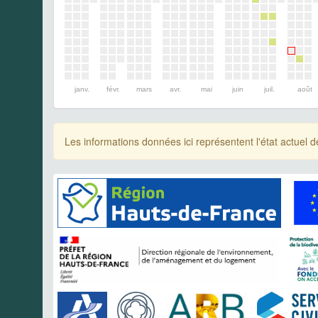
janv.
févr.
mars
avr.
mai
juin
juil.
août
Les informations données ici représentent l'état actue