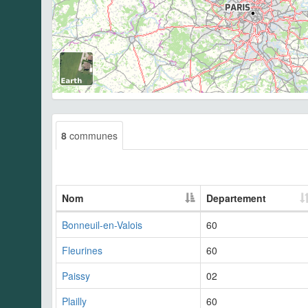
8
communes
Nom
Departement
Bonneuil-en-Valois
60
Fleurines
60
Paissy
02
Plailly
60