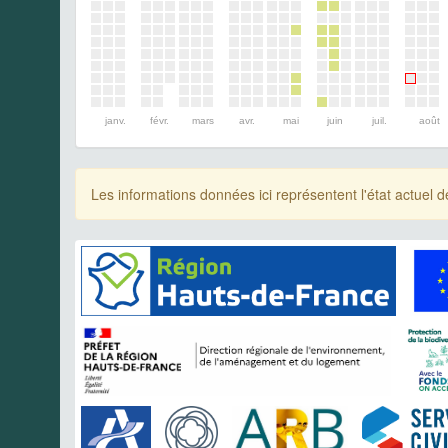
janv.
févr.
mars
avr.
mai
juin
juil.
août
Les informations données ici représentent l'état actue