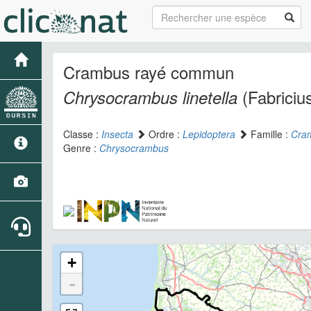
Crambus rayé commun
(Fabriciu
Chrysocrambus linetella
Classe :
Insecta
Ordre :
Lepidoptera
Famille :
Cra
Genre :
Chrysocrambus
+
-