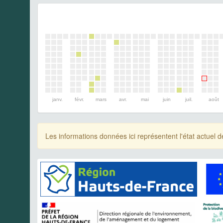
janv.
févr.
mars
avr.
mai
juin
juil.
août
Les informations données ici représentent l'état actue