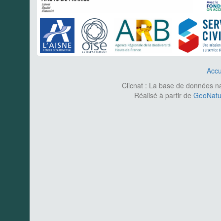
Accu
Clicnat : La base de données nat
Réalisé à partir de
GeoNatur