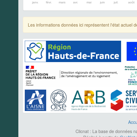
janv.
févr.
mars
avr.
mai
juin
juil.
août
Les informations données ici représentent l'état actue
Accu
Clicnat : La base de données nat