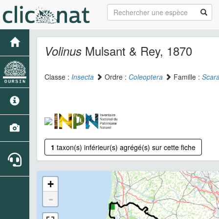
Mulsant & Rey, 1870
Volinus
Classe :
Insecta
Ordre :
Coleoptera
Famille :
Scar
1
taxon(s) inférieur(s) agrégé(s) sur cette fiche
+
-