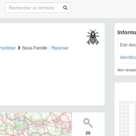
Informa
Etat de
mpilidae
Sous-Famille :
Pepsinae
Identific
Non rensei
29