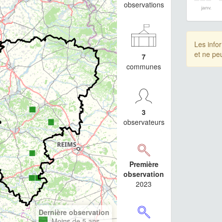
observations
janv.
Les info
et ne pe
7
communes
3
observateurs
Première
observation
2023
Dernière observation
Moins de 5 ans