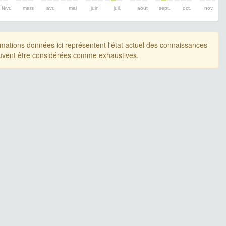
févr.
mars
avr.
mai
juin
juil.
août
sept.
oct.
nov.
rmations données ici représentent l'état actuel des connaissances
uvent être considérées comme exhaustives.