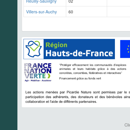
Reuilly-Sauvigny
02
Villers-sur-Auchy
60
Cli