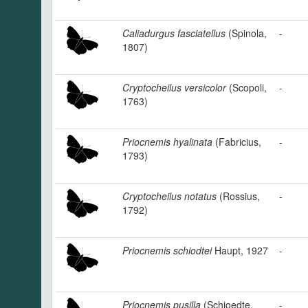
Caliadurgus fasciatellus
(Spinola,
-
1807)
Cryptocheilus versicolor
(Scopoli,
-
1763)
Priocnemis hyalinata
(Fabricius,
-
1793)
Cryptocheilus notatus
(Rossius,
-
1792)
Priocnemis schiodtei
Haupt, 1927
-
Priocnemis pusilla
(Schioedte,
-