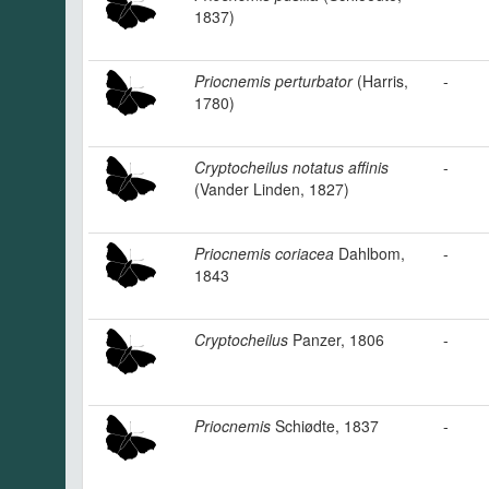
1837)
Priocnemis perturbator
(Harris,
-
1780)
Cryptocheilus notatus affinis
-
(Vander Linden, 1827)
Priocnemis coriacea
Dahlbom,
-
1843
Cryptocheilus
Panzer, 1806
-
Priocnemis
Schiødte, 1837
-