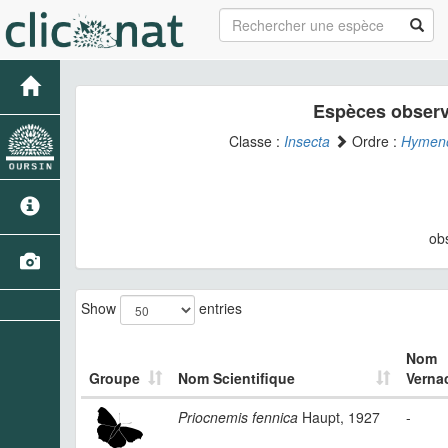
Espèces observ
Classe :
Insecta
Ordre :
Hymeno
ob
Show
entries
Nom
Groupe
Nom Scientifique
Vernac
Priocnemis fennica
Haupt, 1927
-