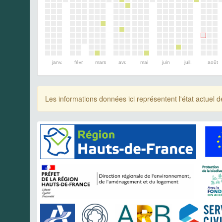
janv.
févr.
mars
avr.
mai
juin
juil.
août
Les informations données ici représentent l'état actue