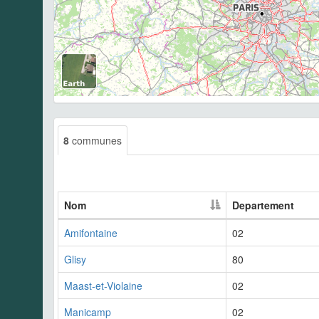
8
communes
Nom
Departement
Amifontaine
02
Glisy
80
Maast-et-Violaine
02
Manicamp
02