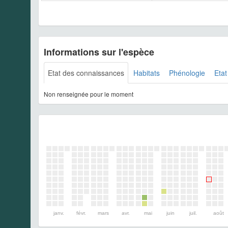
Informations sur l'espèce
Etat des connaissances
Habitats
Phénologie
Etat
Non renseignée pour le moment
janv.
févr.
mars
avr.
mai
juin
juil.
août