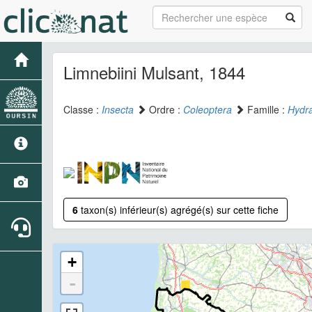
Limnebiini Mulsant, 1844
Classe :
Insecta
Ordre :
Coleoptera
Famille :
Hydr
6
taxon(s) inférieur(s) agrégé(s) sur cette fiche
+
-