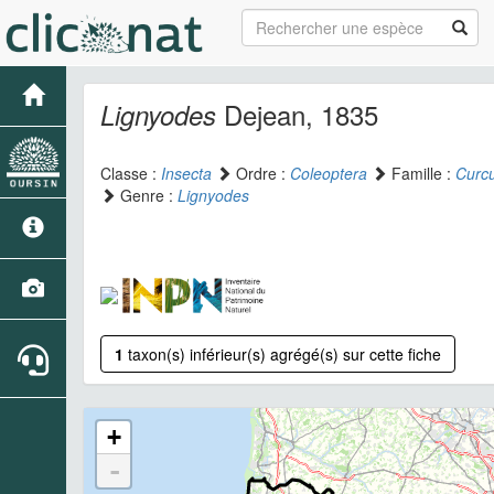
Dejean, 1835
Lignyodes
Classe :
Insecta
Ordre :
Coleoptera
Famille :
Curcu
Genre :
Lignyodes
1
taxon(s) inférieur(s) agrégé(s) sur cette fiche
+
-