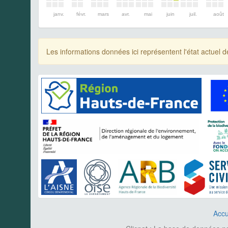
janv.
févr.
mars
avr.
mai
juin
juil.
août
Les informations données ici représentent l'état actue
Accu