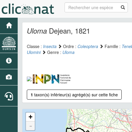
Dejean, 1821
Uloma
Classe :
Insecta
Ordre :
Coleoptera
Famille :
Teneb
Ulomini
Genre :
Uloma
1
taxon(s) inférieur(s) agrégé(s) sur cette fiche
+
-