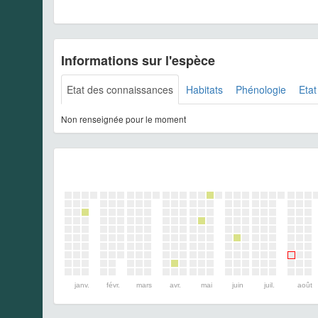
Informations sur l'espèce
Etat des connaissances
Habitats
Phénologie
Etat
Non renseignée pour le moment
janv.
févr.
mars
avr.
mai
juin
juil.
août