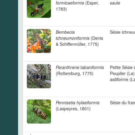
formicaeformis
(Esper,
saule
1783)
Bembecia
Sésie ichne
ichneumoniformis
(Denis
& Schiffermüller, 1775)
Paranthrene tabaniformis
Petite Sésie 
(Rottemburg, 1775)
Peuplier (La)
asiliforme (L
Pennisetia hylaeiformis
Sésie du fra
(Laspeyres, 1801)