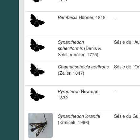
Bembecia
Hübner, 1819
-
Synanthedon
Sésie de l'Au
spheciformis
(Denis &
Schiffermüller, 1775)
Chamaesphecia aerifrons
Sésie de l'Or
(Zeller, 1847)
Pyropteron
Newman,
-
1832
Synanthedon loranthi
Sésie du Gui
(Králíček, 1966)