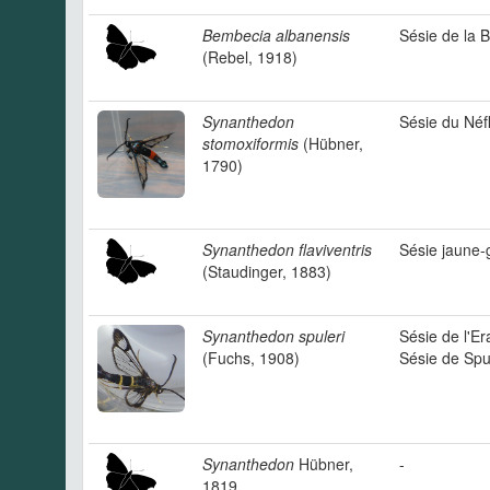
Bembecia albanensis
Sésie de la 
(Rebel, 1918)
Synanthedon
Sésie du Néfl
stomoxiformis
(Hübner,
1790)
Synanthedon flaviventris
Sésie jaune-
(Staudinger, 1883)
Synanthedon spuleri
Sésie de l'Er
(Fuchs, 1908)
Sésie de Spu
Synanthedon
Hübner,
-
1819