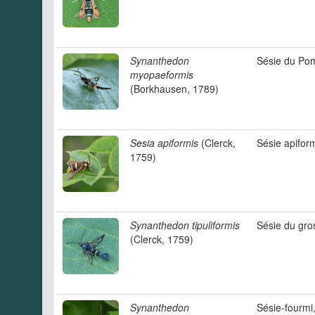
Synanthedon
Sésie du Po
myopaeformis
(Borkhausen, 1789)
Sesia apiformis
(Clerck,
Sésie apifor
1759)
Synanthedon tipuliformis
Sésie du gros
(Clerck, 1759)
Synanthedon
Sésie-fourmi