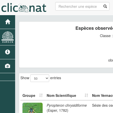
Espèces observé
Classe 
ob
Show
entries
Groupe
Nom Scientifique
Nom Vernacu
Pyropteron chrysidiforme
Sésie des ose
(Esper, 1782)