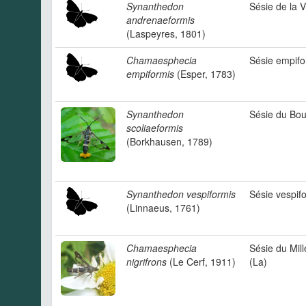
Synanthedon
Sésie de la 
andrenaeformis
(Laspeyres, 1801)
Chamaesphecia
Sésie empifo
empiformis
(Esper, 1783)
Synanthedon
Sésie du Bou
scoliaeformis
(Borkhausen, 1789)
Synanthedon vespiformis
Sésie vespif
(Linnaeus, 1761)
Chamaesphecia
Sésie du Mill
nigrifrons
(Le Cerf, 1911)
(La)