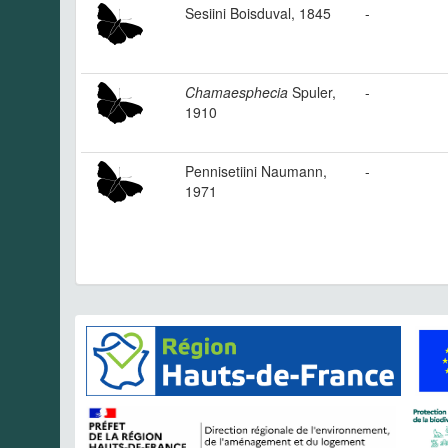
Sesiini Boisduval, 1845
-
Chamaesphecia
Spuler,
-
1910
Pennisetiini Naumann,
-
1971