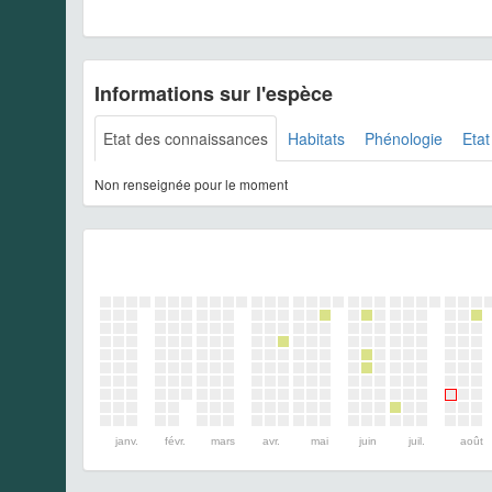
Informations sur l'espèce
Etat des connaissances
Habitats
Phénologie
Etat
Non renseignée pour le moment
janv.
févr.
mars
avr.
mai
juin
juil.
août