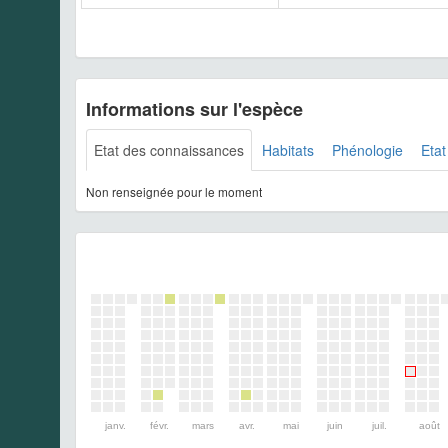
Informations sur l'espèce
Etat des connaissances
Habitats
Phénologie
Etat
Non renseignée pour le moment
janv.
févr.
mars
avr.
mai
juin
juil.
août