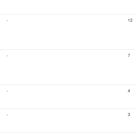
-
12
-
7
-
4
-
3