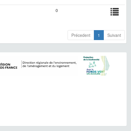
0
Précedent
1
Suivant