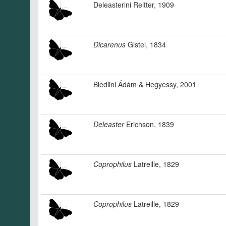
Deleasterini Reitter, 1909
Dicarenus
Gistel, 1834
Blediini Ádám & Hegyessy, 2001
Deleaster
Erichson, 1839
Coprophilus
Latreille, 1829
Coprophilus
Latreille, 1829