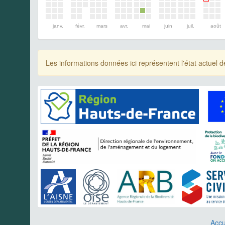
janv.
févr.
mars
avr.
mai
juin
juil.
août
Les informations données ici représentent l'état actue
Accu