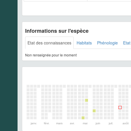
Informations sur l'espèce
Etat des connaissances
Habitats
Phénologie
Etat
Non renseignée pour le moment
janv.
févr.
mars
avr.
mai
juin
juil.
août