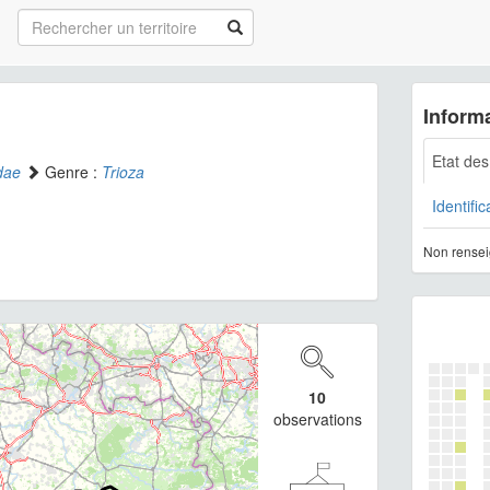
Informa
Etat de
dae
Genre :
Trioza
Identific
Non rensei
10
observations