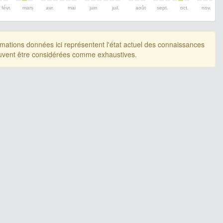
févr.
mars
avr.
mai
juin
juil.
août
sept.
oct.
nov.
rmations données ici représentent l'état actuel des connaissances
uvent être considérées comme exhaustives.