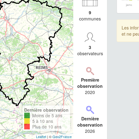
janv.
9
communes
Les info
et ne pe
3
observateurs
Première
observation
2020
Dernière observation
Moins de 5 ans
Dernière
5 à 10 ans
observation
Plus de 10 ans
2026
Leaflet
| ©
Geo2France