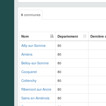
9
communes
Nom
Departement
Dernière 
Ailly-sur-Somme
80
Amiens
80
Belloy-sur-Somme
80
Cocquerel
80
Cottenchy
80
Ribemont-sur-Ancre
80
Sains-en-Amiénois
80