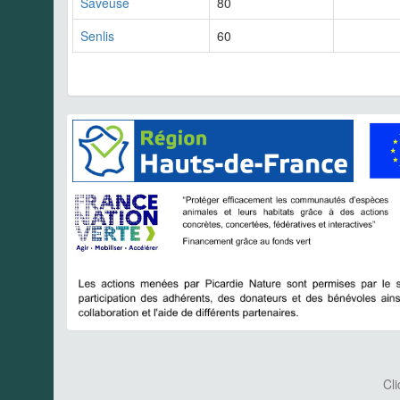
Saveuse
80
Senlis
60
Cli