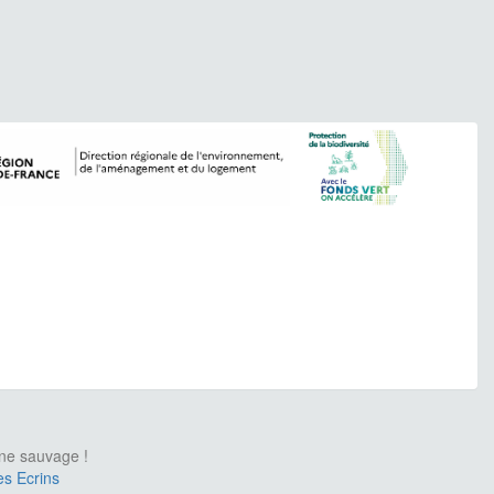
une sauvage !
es Ecrins