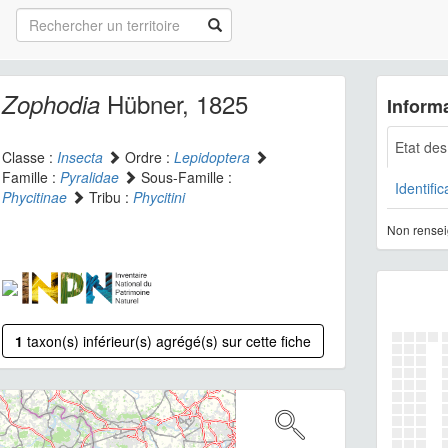
Hübner, 1825
Zophodia
Informa
Etat de
Classe :
Insecta
Ordre :
Lepidoptera
Famille :
Pyralidae
Sous-Famille :
Identific
Phycitinae
Tribu :
Phycitini
Non rensei
1
taxon(s) inférieur(s) agrégé(s) sur cette fiche