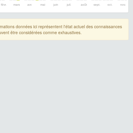
févr.
mars
avr.
mai
juin
juil.
août
sept.
oct.
nov.
rmations données ici représentent l'état actuel des connaissances
uvent être considérées comme exhaustives.