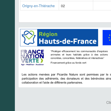
Origny-en-Thiérache
02
Cli