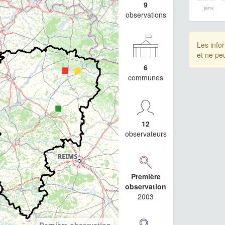
9
janv.
observations
Les info
et ne pe
6
communes
12
observateurs
Première
observation
2003
Dernière observation