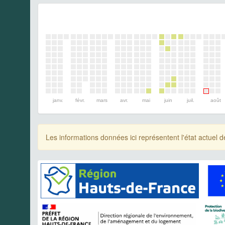
janv.
févr.
mars
avr.
mai
juin
juil.
août
Les informations données ici représentent l'état actue