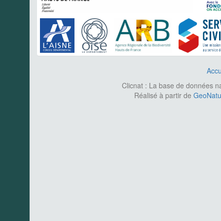
Accu
Clicnat : La base de données nat
Réalisé à partir de
GeoNatur