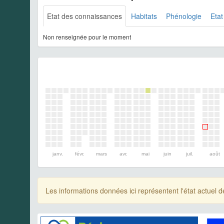
Etat des connaissances
Habitats
Phénologie
Etat
Non renseignée pour le moment
janv.
févr.
mars
avr.
mai
juin
juil.
août
Les informations données ici représentent l'état actue