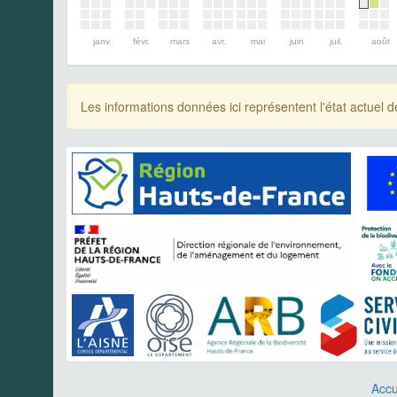
janv.
févr.
mars
avr.
mai
juin
juil.
août
Les informations données ici représentent l'état actue
Accu