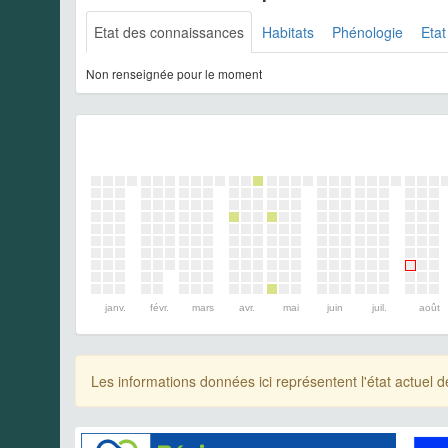
Etat des connaissances
Habitats
Phénologie
Etat
Non renseignée pour le moment
janv.
févr.
mars
avr.
mai
juin
juil.
août
Les informations données ici représentent l'état actue