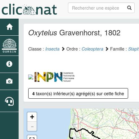
Gravenhorst, 1802
Oxytelus
Classe :
Insecta
Ordre :
Coleoptera
Famille :
Staph
4
taxon(s) inférieur(s) agrégé(s) sur cette fiche
+
-