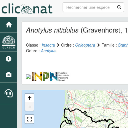
(Gravenhorst, 
Anotylus nitidulus
Classe :
Insecta
Ordre :
Coleoptera
Famille :
Staph
Genre :
Anotylus
+
-