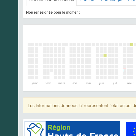
Non renseignée pour le moment
janv.
févr.
mars
avr.
mai
juin
juil.
août
Les informations données ici représentent l'état actue